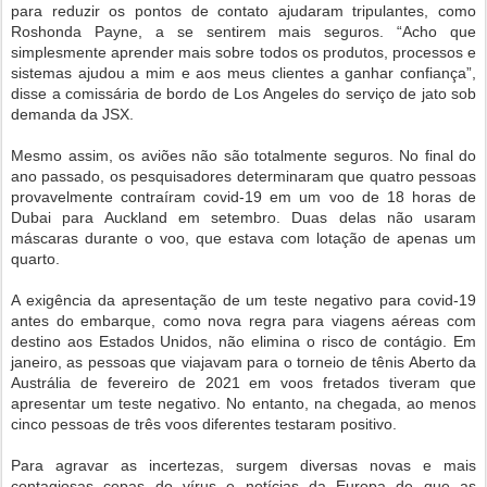
para reduzir os pontos de contato ajudaram tripulantes, como
Roshonda Payne, a se sentirem mais seguros. “Acho que
simplesmente aprender mais sobre todos os produtos, processos e
sistemas ajudou a mim e aos meus clientes a ganhar confiança”,
disse a comissária de bordo de Los Angeles do serviço de jato sob
demanda da JSX.
Mesmo assim, os aviões não são totalmente seguros. No final do
ano passado, os pesquisadores determinaram que quatro pessoas
provavelmente contraíram covid-19 em um voo de 18 horas de
Dubai para Auckland em setembro. Duas delas não usaram
máscaras durante o voo, que estava com lotação de apenas um
quarto.
A exigência da apresentação de um teste negativo para covid-19
antes do embarque, como nova regra para viagens aéreas com
destino aos Estados Unidos, não elimina o risco de contágio. Em
janeiro, as pessoas que viajavam para o torneio de tênis Aberto da
Austrália de fevereiro de 2021 em voos fretados tiveram que
apresentar um teste negativo. No entanto, na chegada, ao menos
cinco pessoas de três voos diferentes testaram positivo.
Para agravar as incertezas, surgem diversas novas e mais
contagiosas cepas do vírus e notícias da Europa de que as