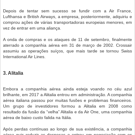
Depois de tentar sem sucesso se fundir com a Air France,
Lufthansa e British Airways, a empresa, posteriormente, adquiriu e
comprou ações de várias transportadoras europeias menores, em
vez de entrar em uma aliança.
A onda de compras e os ataques de 11 de setembro, finalmente
aterrado a companhia aérea em 31 de março de 2002. Crossair
assumiu as operações suíços, que mais tarde se tornou Swiss
International Air Lines.
3. Alitalia
Embora a companhia aérea ainda esteja voando no céu azul
brilhante, em 2017 a Alitalia entrou em administração. A companhia
aérea italiana passou por muitas fusões e problemas financeiros.
Um grupo de investidores formou a Alitalia em 2008 como
resultado da fusão da “velha” Alitalia e da Air One, uma companhia
aérea de baixo custo falida na Itália.
Após perdas contínuas ao longo de sua existência, a companhia
aérea quis reduzir as despesas e entrou em negociação com os