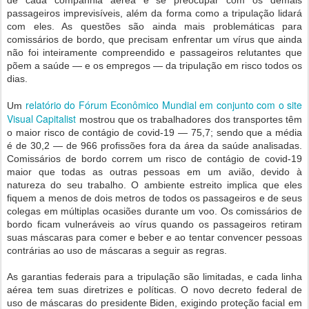
de cada companhia aérea e se preocupar com os demais
passageiros imprevisíveis, além da forma como a tripulação lidará
com eles. As questões são ainda mais problemáticas para
comissários de bordo, que precisam enfrentar um vírus que ainda
não foi inteiramente compreendido e passageiros relutantes que
põem a saúde — e os empregos — da tripulação em risco todos os
dias.
relatório do Fórum Econômico Mundial em conjunto com o site
Um
Visual Capitalist
mostrou que os trabalhadores dos transportes têm
o maior risco de contágio de covid-19 — 75,7; sendo que a média
é de 30,2 — de 966 profissões fora da área da saúde analisadas.
Comissários de bordo correm um risco de contágio de covid-19
maior que todas as outras pessoas em um avião, devido à
natureza do seu trabalho. O ambiente estreito implica que eles
fiquem a menos de dois metros de todos os passageiros e de seus
colegas em múltiplas ocasiões durante um voo. Os comissários de
bordo ficam vulneráveis ao vírus quando os passageiros retiram
suas máscaras para comer e beber e ao tentar convencer pessoas
contrárias ao uso de máscaras a seguir as regras.
As garantias federais para a tripulação são limitadas, e cada linha
aérea tem suas diretrizes e políticas. O novo decreto federal de
uso de máscaras do presidente Biden, exigindo proteção facial em