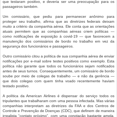
que testaram positivo, e deveria ser uma preocupação para os
passageiros também.
Um comissário, que pediu para permanecer anônimo para
proteger seu trabalho, afirma que as diretrizes federais deixam
muito a critério da companhia aérea. Ele conta que as orientações
atuais permitem que as companhias aéreas criem políticas —
como notificações de exposição à covid-19 — que favorecem a
manutenção dos comissários de bordo no trabalho em vez da
segurança dos funcionários e passageiros.
Outro comissário citou a política de sua companhia aérea de enviar
notificações por e-mail sobre testes positivos como exemplo. Esta
política não garante que todos os funcionários sejam notificados
antes de seus turnos. Consequentemente, um comissário de bordo
soube por meio de colegas de trabalho — e não da gerência —
que dois colegas com quem tinha voado recentemente haviam
testado positivo.
A política da American Airlines é dispensar do serviço todos os
tripulantes que trabalharam com uma pessoa infectada. Mas várias
companhias interpretam as diretrizes da FAA e dos Centros de
Controle e Prevenção de Doenças (CDC), que definem de maneira
irrealista “contato próximo”, com uma conotação bastante ampla,