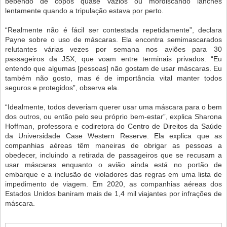
bebendo de copos quase vazios ou mordiscando lanches
lentamente quando a tripulação estava por perto.
“Realmente não é fácil ser contestada repetidamente”, declara
Payne sobre o uso de máscaras. Ela encontra semimascarados
relutantes várias vezes por semana nos aviões para 30
passageiros da JSX, que voam entre terminais privados. “Eu
entendo que algumas [pessoas] não gostam de usar máscaras. Eu
também não gosto, mas é de importância vital manter todos
seguros e protegidos”, observa ela.
“Idealmente, todos deveriam querer usar uma máscara para o bem
dos outros, ou então pelo seu próprio bem-estar”, explica Sharona
Hoffman, professora e codiretora do Centro de Direitos da Saúde
da Universidade Case Western Reserve. Ela explica que as
companhias aéreas têm maneiras de obrigar as pessoas a
obedecer, incluindo a retirada de passageiros que se recusam a
usar máscaras enquanto o avião ainda está no portão de
embarque e a inclusão de violadores das regras em uma lista de
impedimento de viagem. Em 2020, as companhias aéreas dos
Estados Unidos baniram mais de 1,4 mil viajantes por infrações de
máscara.