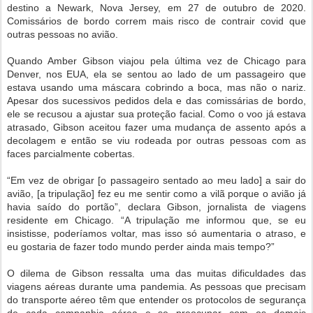
destino a Newark, Nova Jersey, em 27 de outubro de 2020.
Comissários de bordo correm mais risco de contrair covid que
outras pessoas no avião.
Quando Amber Gibson viajou pela última vez de Chicago para
Denver, nos EUA, ela se sentou ao lado de um passageiro que
estava usando uma máscara cobrindo a boca, mas não o nariz.
Apesar dos sucessivos pedidos dela e das comissárias de bordo,
ele se recusou a ajustar sua proteção facial. Como o voo já estava
atrasado, Gibson aceitou fazer uma mudança de assento após a
decolagem e então se viu rodeada por outras pessoas com as
faces parcialmente cobertas.
“Em vez de obrigar [o passageiro sentado ao meu lado] a sair do
avião, [a tripulação] fez eu me sentir como a vilã porque o avião já
havia saído do portão”, declara Gibson, jornalista de viagens
residente em Chicago. “A tripulação me informou que, se eu
insistisse, poderíamos voltar, mas isso só aumentaria o atraso, e
eu gostaria de fazer todo mundo perder ainda mais tempo?”
O dilema de Gibson ressalta uma das muitas dificuldades das
viagens aéreas durante uma pandemia. As pessoas que precisam
do transporte aéreo têm que entender os protocolos de segurança